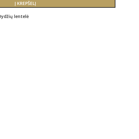
Į KREPŠELĮ
Dydžių lentelė