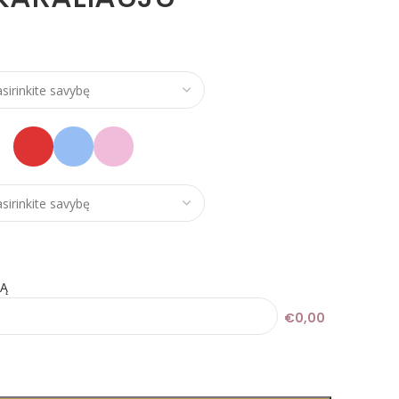
KĄ
€0,00