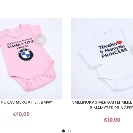
INUKAS MERGAITEI „BMW“
SMĖLINUKAS MERGAITEI MEILĖ
I SAVYBES
PASIRINKTI SAVYBES
IR MAMYTĖS PRINCESĖ
€
10,00
€
10,00