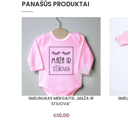
PANAŠŪS PRODUKTAI
SMĖLINUKAS MERGAITEI „MAŽA IR
SMĖL
PASIRINKTI SAVYBES
PASIRINKT
STILIOVA“
€
10,00