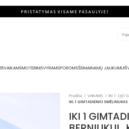
26
VAIKAMS
MOTERIMS
VYRAMS
POROMS
ŠEIMAI
NAMŲ JAUKUMUI
Š
Pradžia
VAIKAMS
IKI 1- OJO
IKI 1 GIMTADIENIO SMĖLINUKAS
IKI 1 GIMTA
BERNIUKUI 