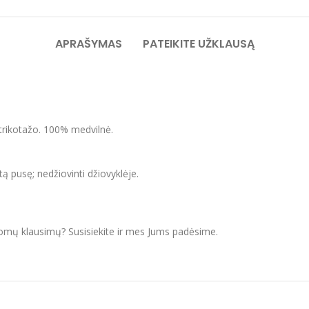
APRAŠYMAS
PATEIKITE UŽKLAUSĄ
 trikotažo. 100% medvilnė.
itą pusę; nedžiovinti džiovyklėje.
domų klausimų? Susisiekite ir mes Jums padėsime.