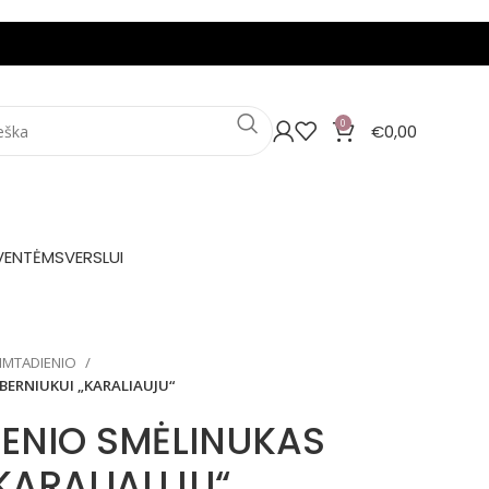
0
€
0,00
VENTĖMS
VERSLUI
 GIMTADIENIO
 BERNIUKUI „KARALIAUJU“
DIENIO SMĖLINUKAS
„KARALIAUJU“