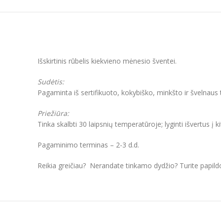
Išskirtinis rūbelis kiekvieno mėnesio šventei.
Sudėtis:
Pagaminta iš sertifikuoto, kokybiško, minkšto ir švelnaus
Priežiūra:
Tinka skalbti 30 laipsnių temperatūroje; lyginti išvertus į k
Pagaminimo terminas – 2-3 d.d.
Reikia greičiau? Nerandate tinkamo dydžio? Turite papil