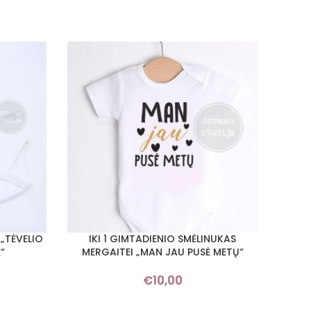
 „TĖVELIO
IKI 1 GIMTADIENIO SMĖLINUKAS
SMĖLI
PASIRINKTI SAVYBES
PASIRI
“
MERGAITEI „MAN JAU PUSĖ METŲ“
€
10,00