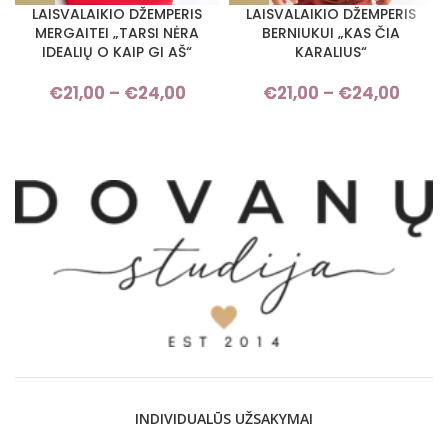
LAISVALAIKIO DŽEMPERIS
LAISVALAIKIO DŽEMPERIS
MERGAITEI „TARSI NĖRA
BERNIUKUI „KAS ČIA
IDEALIŲ O KAIP GI AŠ“
KARALIUS“
€
21,00
–
€
24,00
Price range: €21,00 through
€
21,00
–
€
24,00
Pric
€24,00
rang
€21,
thro
€24,
INDIVIDUALŪS UŽSAKYMAI