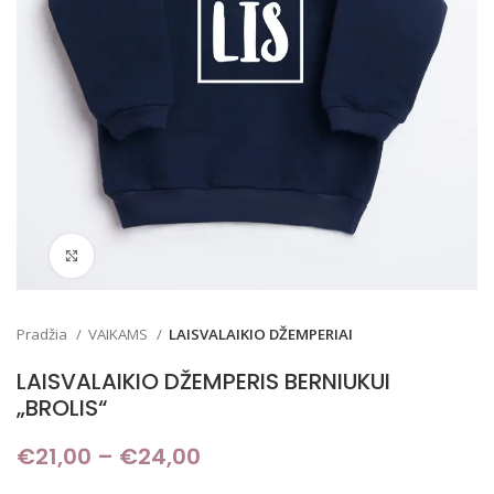
Padidinti
Pradžia
VAIKAMS
LAISVALAIKIO DŽEMPERIAI
LAISVALAIKIO DŽEMPERIS BERNIUKUI
„BROLIS“
€
21,00
–
€
24,00
Price range: €21,00
through €24,00