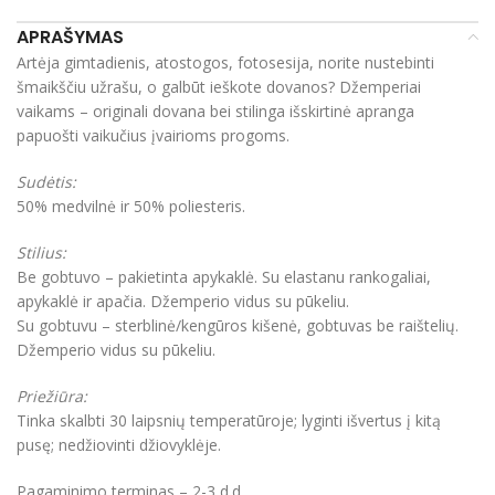
APRAŠYMAS
Artėja gimtadienis, atostogos, fotosesija, norite nustebinti
šmaikščiu užrašu, o galbūt ieškote dovanos? Džemperiai
vaikams – originali dovana bei stilinga išskirtinė apranga
papuošti vaikučius įvairioms progoms.
Sudėtis:
50% medvilnė ir 50% poliesteris.
Stilius:
Be gobtuvo – pakietinta apykaklė. Su elastanu rankogaliai,
apykaklė ir apačia. Džemperio vidus su pūkeliu.
Su gobtuvu – sterblinė/kengūros kišenė, gobtuvas be raištelių.
Džemperio vidus su pūkeliu.
Priežiūra:
Tinka skalbti 30 laipsnių temperatūroje; lyginti išvertus į kitą
pusę; nedžiovinti džiovyklėje.
Pagaminimo terminas – 2-3 d.d.