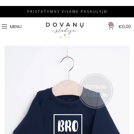
P R I S T A T Y M A S V I S A M E P A S A U L Y J E!
0
MENU
€
0,00