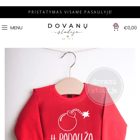
P R I S T A T Y M A S V I S A M E P A S A U L Y J E!
0
MENU
€
0,00