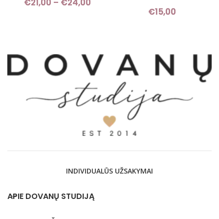
€
21,00
–
€
24,00
Price range: €21,00 through
€
15,00
€24,00
INDIVIDUALŪS UŽSAKYMAI
APIE DOVANŲ STUDIJĄ