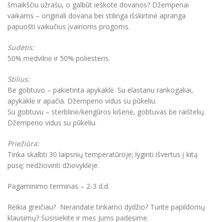
šmaikščiu užrašu, o galbūt ieškote dovanos? Džemperiai
vaikams – originali dovana bei stilinga išskirtinė apranga
papuošti vaikučius įvairioms progoms.
Sudėtis:
50% medvilnė ir 50% poliesteris.
Stilius:
Be gobtuvo – pakietinta apykaklė. Su elastanu rankogaliai,
apykaklė ir apačia. Džemperio vidus su pūkeliu.
Su gobtuvu – sterblinė/kengūros kišenė, gobtuvas be raištelių.
Džemperio vidus su pūkeliu.
Priežiūra:
Tinka skalbti 30 laipsnių temperatūroje; lyginti išvertus į kitą
pusę; nedžiovinti džiovyklėje.
Pagaminimo terminas – 2-3 d.d.
Reikia greičiau? Nerandate tinkamo dydžio? Turite papildomų
klausimų? Susisiekite ir mes Jums padėsime.