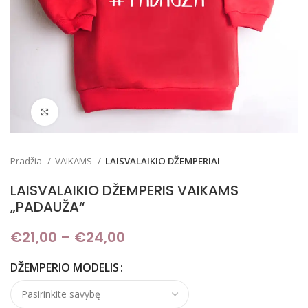
Padidinti
Pradžia
VAIKAMS
LAISVALAIKIO DŽEMPERIAI
LAISVALAIKIO DŽEMPERIS VAIKAMS
„PADAUŽA“
€
21,00
–
€
24,00
Price range: €21,00
through €24,00
DŽEMPERIO MODELIS