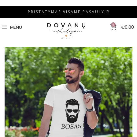
P R I S T A T Y M A S V I S A M E P A S A U L Y J E!
0
MENU
€
0,00