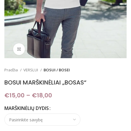
Padidinti
Pradžia
VERSLUI
BOSUI / BOSEI
BOSUI MARŠKINĖLIAI „BOSAS“
€
15,00
–
€
18,00
Price range: €15,00
through €18,00
MARŠKINĖLIŲ DYDIS