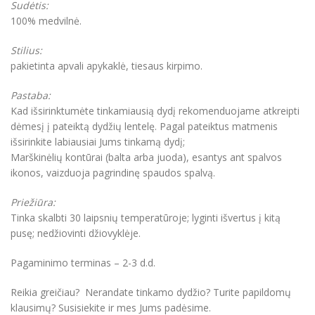
Sudėtis:
100% medvilnė.
Stilius:
pakietinta apvali apykaklė, tiesaus kirpimo.
Pastaba:
Kad išsirinktumėte tinkamiausią dydį rekomenduojame atkreipti
dėmesį į pateiktą dydžių lentelę. Pagal pateiktus matmenis
išsirinkite labiausiai Jums tinkamą dydį;
Marškinėlių kontūrai (balta arba juoda), esantys ant spalvos
ikonos, vaizduoja pagrindinę spaudos spalvą.
Priežiūra:
Tinka skalbti 30 laipsnių temperatūroje; lyginti išvertus į kitą
pusę; nedžiovinti džiovyklėje.
Pagaminimo terminas – 2-3 d.d.
Reikia greičiau? Nerandate tinkamo dydžio? Turite papildomų
klausimų? Susisiekite ir mes Jums padėsime.