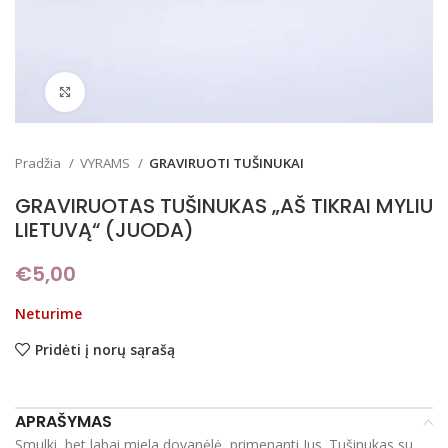
Padidinti
Pradžia
VYRAMS
GRAVIRUOTI TUŠINUKAI
GRAVIRUOTAS TUŠINUKAS „AŠ TIKRAI MYLIU
LIETUVĄ“ (JUODA)
€
5,00
Neturime
Pridėti į norų sąrašą
APRAŠYMAS
Smulki, bet labai miela dovanėlė, primenanti Jus. Tušinukas su