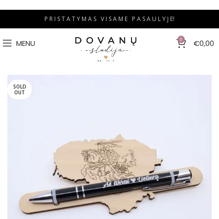
P R I S T A T Y M A S V I S A M E P A S A U L Y J E!
0
MENU
€
0,00
SOLD
OUT