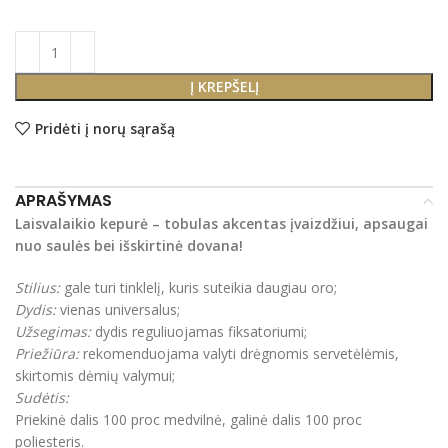
Į KREPŠELĮ
Pridėti į norų sąrašą
APRAŠYMAS
Laisvalaikio kepurė – tobulas akcentas įvaizdžiui, apsaugai
nuo saulės bei išskirtinė dovana!
Stilius:
gale turi tinklelį, kuris suteikia daugiau oro;
Dydis:
vienas universalus;
Užsegimas:
dydis reguliuojamas fiksatoriumi;
Priežiūra:
rekomenduojama valyti drėgnomis servetėlėmis,
skirtomis dėmių valymui;
Sudėtis:
Priekinė dalis 100 proc medvilnė, galinė dalis 100 proc
poliesteris.