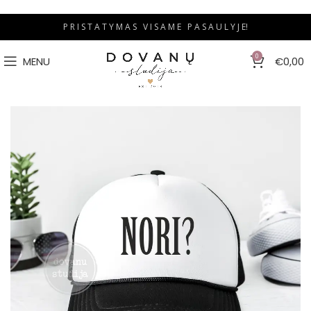
P R I S T A T Y M A S V I S A M E P A S A U L Y J E!
0
MENU
€
0,00