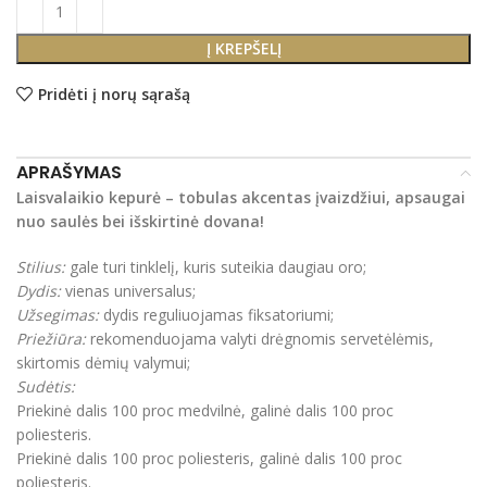
Į KREPŠELĮ
Pridėti į norų sąrašą
APRAŠYMAS
Laisvalaikio kepurė – tobulas akcentas įvaizdžiui, apsaugai
nuo saulės bei išskirtinė dovana!
Stilius:
gale turi tinklelį, kuris suteikia daugiau oro;
Dydis:
vienas universalus;
Užsegimas:
dydis reguliuojamas fiksatoriumi;
Priežiūra:
rekomenduojama valyti drėgnomis servetėlėmis,
skirtomis dėmių valymui;
Sudėtis:
Priekinė dalis 100 proc medvilnė, galinė dalis 100 proc
poliesteris.
Priekinė dalis 100 proc poliesteris, galinė dalis 100 proc
poliesteris.