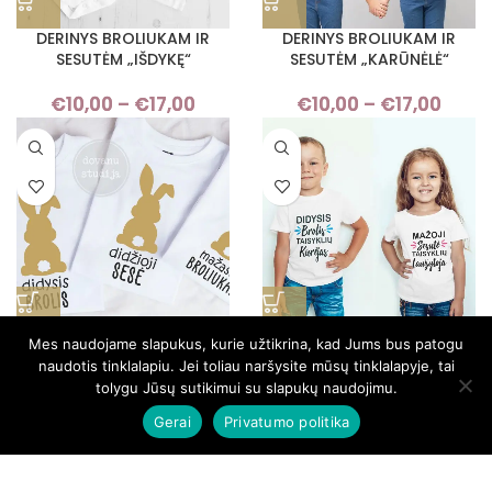
DERINYS BROLIUKAM IR
DERINYS BROLIUKAM IR
SESUTĖM „IŠDYKĘ“
SESUTĖM „KARŪNĖLĖ“
€
10,00
–
€
17,00
Price
€
10,00
–
€
17,00
Pri
range:
rang
€10,00
€10,
through
thro
€17,00
€17,
DERINYS BROLIUKAM IR
DERINYS BROLIUKAM IR
Mes naudojame slapukus, kurie užtikrina, kad Jums bus patogu
SESUTĖM „KIŠKIAI“
SESUTĖM „KŪRĖJAS-
naudotis tinklalapiu. Jei toliau naršysite mūsų tinklalapyje, tai
LAUŽYTOJAS“
tolygu Jūsų sutikimui su slapukų naudojimu.
€
10,00
–
€
17,00
Price
Gerai
Privatumo politika
€
10,00
–
€
17,00
Pri
range:
rang
€10,00
€10,
through