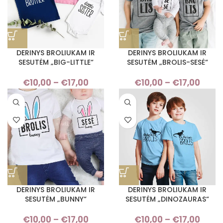
DERINYS BROLIUKAM IR
DERINYS BROLIUKAM IR
SESUTĖM „BIG-LITTLE“
SESUTĖM „BROLIS-SESĖ“
€
10,00
–
€
17,00
Price
€
10,00
–
€
17,00
Pri
range:
rang
€10,00
€10,
through
thro
€17,00
€17,
DERINYS BROLIUKAM IR
DERINYS BROLIUKAM IR
SESUTĖM „BUNNY“
SESUTĖM „DINOZAURAS“
€
10,00
–
€
17,00
Price
€
10,00
–
€
17,00
Pri