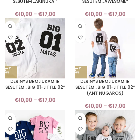
SESUTĖM „AKINUKAI“
SESUTĖM „AWESOME“
€
10,00
–
€
17,00
Price
€
10,00
–
€
17,00
Pri
range:
rang
€10,00
€10,
through
thro
€17,00
€17,
DERINYS BROLIUKAM IR
DERINYS BROLIUKAM IR
SESUTĖM „BIG 01-LITTLE 02“
SESUTĖM „BIG 01-LITTLE 02“
(ANT NUGAROS)
€
10,00
–
€
17,00
Price
€
10,00
–
€
17,00
Pri
range:
rang
€10,00
€10,
through
thro
€17,00
€17,