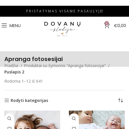
P R I S T A T Y M A S V I S A M E P A S A U L Y J E!
0
MENU
€
0,00
Apranga fotosesijai
Pradžia
Produktai su žymomis “Apranga fotosesijai”
Puslapis 2
Rodoma 1–12 iš 641
Rodyti kategorijas