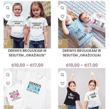
range:
rang
€10,00
€10,
through
thro
€17,00
€17,
DERINYS BROLIUKAM IR
DERINYS BROLIUKAM IR
SESUTĖM „GRAŽIAUSI“
SESUTĖM „GRAŽUOLIAI
€
10,00
–
€
17,00
Price
€
10,00
–
€
17,00
Pri
range:
rang
€10,00
€10,
through
thro
€17,00
€17,