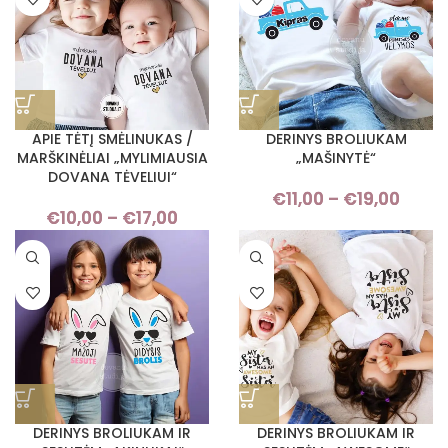
APIE TĖTĮ SMĖLINUKAS /
DERINYS BROLIUKAM
MARŠKINĖLIAI „MYLIMIAUSIA
„MAŠINYTĖ“
DOVANA TĖVELIUI“
€
11,00
–
€
19,00
Pri
€
10,00
–
€
17,00
Price
rang
range:
€11,
€10,00
thro
through
€19,
€17,00
DERINYS BROLIUKAM IR
DERINYS BROLIUKAM IR