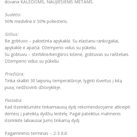
dovana KALĖDOMS, NAUJIESIEMS METAMS.
Sudėtis:
50% medvilnė ir 50% poliesteris.
Stilius:
Be gobtuvo – pakietinta apykaklė. Su elastanu rankogaliai,
apykaklė ir apačia. Džemperio vidus su pūkeliu.
Su gobtuvu – sterblinė/kengūros kišenė, gobtuvas su raišteliais.
Džemperio vidus su pūkeliu.
Priežiūra:
Tinka skalbti 30 laipsnių temperatūroje; lyginti išvertus į kitą
pusę; nedžiovinti džiovyklėje.
Pastaba:
Kad išsirinktumėte tinkamiausią dydį rekomenduojame atkreipti
dėmesį į pateiktą dydžių lentelę. Pagal pateiktus matmenis
išsirinkite labiausiai Jums tinkamą dydį.
Pagaminimo terminas – 2-3 d.d.