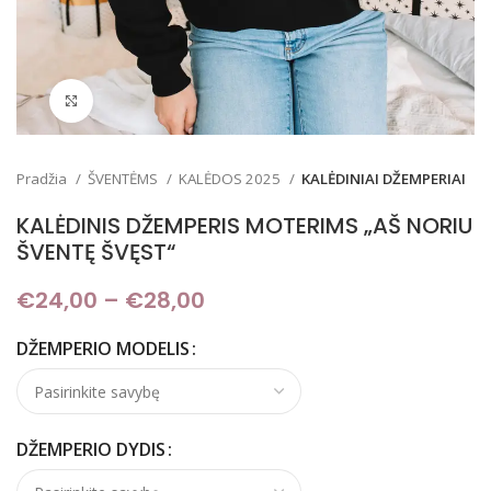
Padidinti
Pradžia
ŠVENTĖMS
KALĖDOS 2025
KALĖDINIAI DŽEMPERIAI
KALĖDINIS DŽEMPERIS MOTERIMS „AŠ NORIU
ŠVENTĘ ŠVĘST“
€
24,00
–
€
28,00
Price range: €24,00
through €28,00
DŽEMPERIO MODELIS
DŽEMPERIO DYDIS