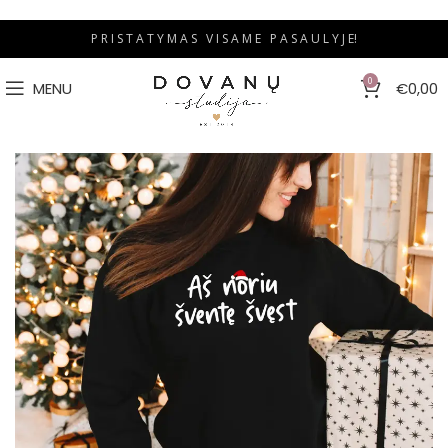
P R I S T A T Y M A S V I S A M E P A S A U L Y J E!
0
MENU
€
0,00