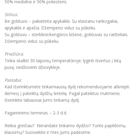
50% medvilnė ir 50% poliesteris.
Stilius:
Be gobtuvo – pakietinta apykaklė. Su elastanu rankogaliai,
apykaklė ir apačia. Džemperio vidus su pūkeliu.
Su gobtuvu – sterblinė/kengūros kišenė, gobtuvas su raišteliais.
Džemperio vidus su pūkeliu.
Priežiūra:
Tinka skalbti 30 laipsnių temperatūroje; lyginti išvertus į kitą
pusę; nedžiovinti džiovyklėje.
Pastaba:
Kad išsirinktumėte tinkamiausią dydį rekomenduojame atkreipti
dėmesį į pateiktą dydžių lentelę. Pagal pateiktus matmenis
išsirinkite labiausiai Jums tinkamą dydį.
Pagaminimo terminas – 2-3 d.d.
Reikia greičiau? Nerandate tinkamo dydžio? Turite papildomų
klausimų? Susisiekite ir mes Jums padėsime.