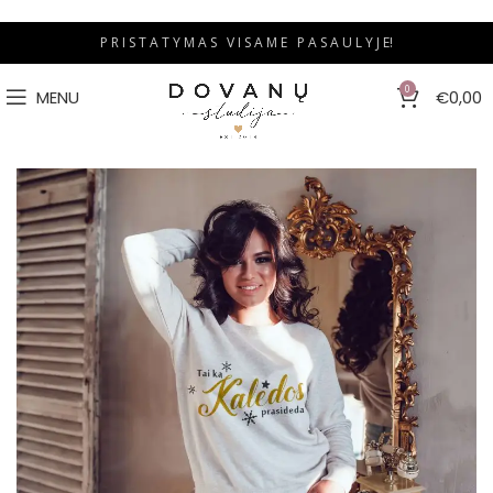
P R I S T A T Y M A S V I S A M E P A S A U L Y J E!
0
MENU
€
0,00