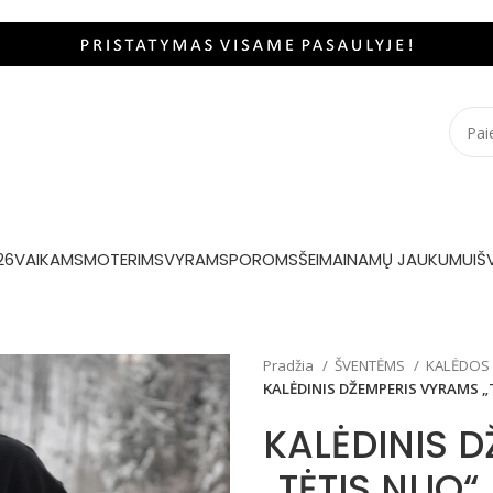
26
VAIKAMS
MOTERIMS
VYRAMS
POROMS
ŠEIMAI
NAMŲ JAUKUMUI
Š
Pradžia
ŠVENTĖMS
KALĖDOS
KALĖDINIS DŽEMPERIS VYRAMS „
KALĖDINIS 
„TĖTIS NUO“