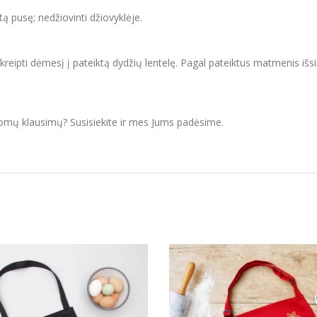
itą pusę; nedžiovinti džiovyklėje.
ipti dėmesį į pateiktą dydžių lentelę. Pagal pateiktus matmenis išsir
domų klausimų? Susisiekite ir mes Jums padėsime.