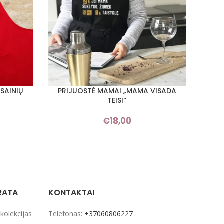
SAINIŲ
PRIJUOSTĖ MAMAI „MAMA VISADA
PRIJ
PASIRINKTI SAVYBES
PASIRI
TEISI“
€
18,00
RATA
KONTAKTAI
 kolekcijas
Telefonas:
+37060806227