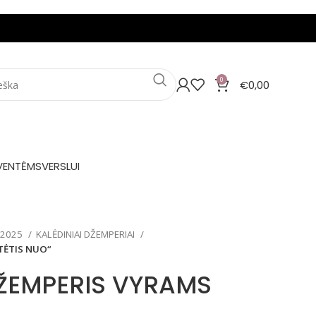
0
€
0,00
VENTĖMS
VERSLUI
 2025
KALĖDINIAI DŽEMPERIAI
TĖTIS NUO“
DŽEMPERIS VYRAMS