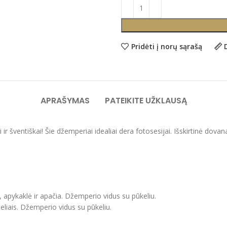
Pridėti į norų sąrašą
APRAŠYMAS
PATEIKITE UŽKLAUSĄ
gai ir šventiškai! Šie džemperiai idealiai dera fotosesijai. Išskirti
, apykaklė ir apačia. Džemperio vidus su pūkeliu.
eliais. Džemperio vidus su pūkeliu.