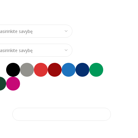
ce range: €24,00 through €28,00