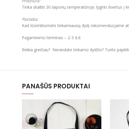
Priežiūra:
Tinka skalbti 30 laipsnių temperatūroje; lyginti išvertus į k
Pastaba:
Kad išsirinktumėte tinkamiausią dydį rekomenduojame atkre
Pagaminimo terminas – 2-3 d.d.
Reikia greičiau? Nerandate tinkamo dydžio? Turite papil
PANAŠŪS PRODUKTAI