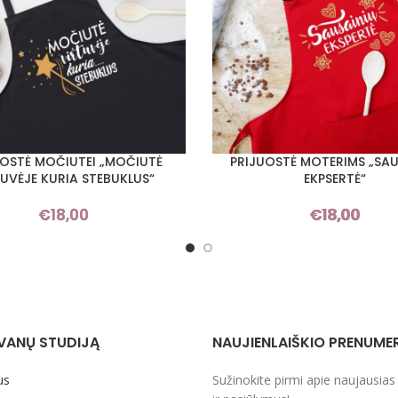
UOSTĖ MOČIUTEI „MOČIUTĖ
PRIJUOSTĖ MOTERIMS „SAU
I SAVYBES
PASIRINKTI SAVYBES
UVĖJE KURIA STEBUKLUS“
EKPSERTĖ“
€
18,00
€
18,00
VANŲ STUDIJĄ
NAUJIENLAIŠKIO PRENUME
us
Sužinokite pirmi apie naujausias