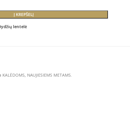
Į KREPŠELĮ
Dydžių lentelė
nė dovana KALĖDOMS, NAUJIESIEMS METAMS.