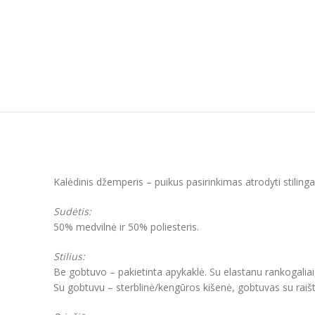
Kalėdinis džemperis – puikus pasirinkimas atrodyti stilin
Sudėtis:
50% medvilnė ir 50% poliesteris.
Stilius:
Be gobtuvo – pakietinta apykaklė. Su elastanu rankogaliai
Su gobtuvu – sterblinė/kengūros kišenė, gobtuvas su raišt