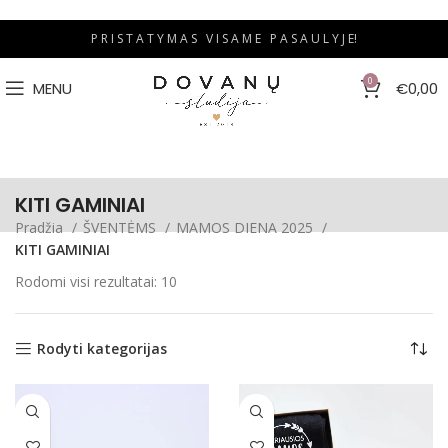
P R I S T A T Y M A S V I S A M E P A S A U L Y J E!
0
MENU
€
0,00
KITI GAMINIAI
Pradžia
ŠVENTĖMS
MAMOS DIENA 2025
KITI GAMINIAI
Rodomi visi rezultatai: 10
Rodyti kategorijas