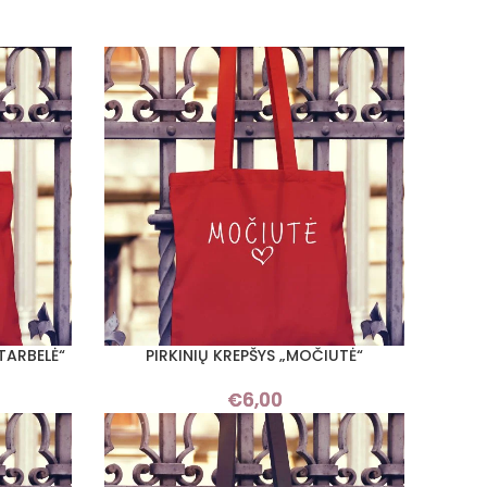
TARBELĖ“
PIRKINIŲ KREPŠYS „MOČIUTĖ“
PASIRINKTI SAVYBES
€
6,00