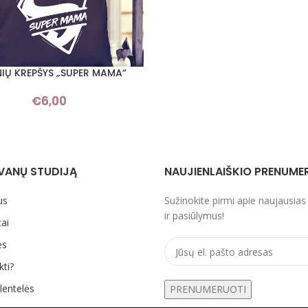
NIŲ KREPŠYS „SUPER MAMA“
I SAVYBES
€
6,00
VANŲ STUDIJĄ
NAUJIENLAIŠKIO PRENUME
us
Sužinokite pirmi apie naujausias
ir pasiūlymus!
ai
ės
kti?
lentelės