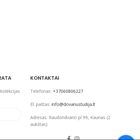
RATA
KONTAKTAI
 kolekcijas
Telefonas:
+37060806227
El. paštas:
info@dovanustudija.lt
Adresas: Raudondvario pl 99, Kaunas (2
aukštas)