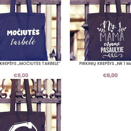
 KREPŠYS „MOČIUTĖS TARBELĖ“
PIRKINIŲ KREPŠYS „NR 1 
I SAVYBES
PASIRINKTI SAVYBES
€
6,00
€
6,00