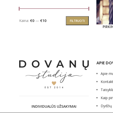
Min kaina
Maks kaina
Kaina:
€0
—
€10
FILTRUOTI
PIRKI
PASIRINKT
APIE DO
Apie m
Kontakt
Taisykl
Kaip pir
Dydžių 
INDIVIDUALŪS UŽSAKYMAI