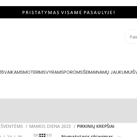
26
VAIKAMS
MOTERIMS
VYRAMS
POROMS
ŠEIMAI
NAMŲ JAUKUMUI
Š
ŠVENTĖMS
MAMOS DIENA 2025
PIRKINIŲ KREPŠIAI
9
24
36