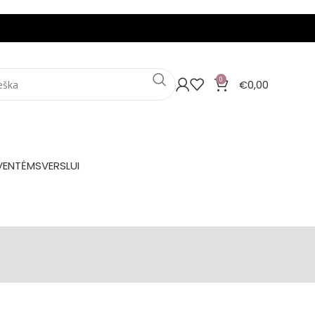
0
€
0,00
VENTĖMS
VERSLUI