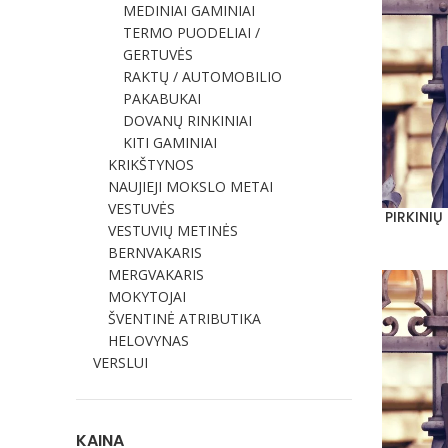
MEDINIAI GAMINIAI
TERMO PUODELIAI /
GERTUVĖS
RAKTŲ / AUTOMOBILIO
PAKABUKAI
DOVANŲ RINKINIAI
KITI GAMINIAI
KRIKŠTYNOS
NAUJIEJI MOKSLO METAI
VESTUVĖS
PIRKINIŲ
PASIRINKT
VESTUVIŲ METINĖS
BERNVAKARIS
MERGVAKARIS
MOKYTOJAI
ŠVENTINĖ ATRIBUTIKA
HELOVYNAS
VERSLUI
KAINA