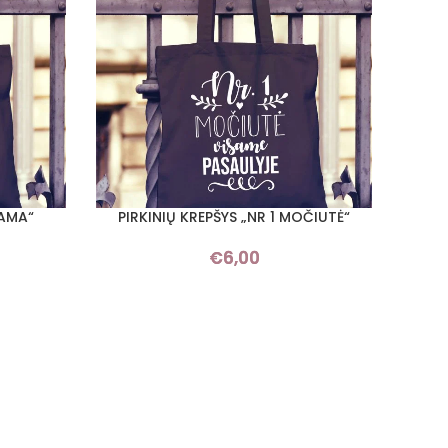
MAMA“
PIRKINIŲ KREPŠYS „NR 1 MOČIUTĖ“
PASIRINKTI SAVYBES
€
6,00