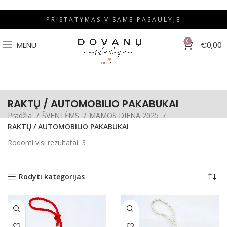
P R I S T A T Y M A S V I S A M E P A S A U L Y J E!
0
MENU
€
0,00
RAKTŲ / AUTOMOBILIO PAKABUKAI
Pradžia
ŠVENTĖMS
MAMOS DIENA 2025
RAKTŲ / AUTOMOBILIO PAKABUKAI
Rodomi visi rezultatai: 3
Rodyti kategorijas