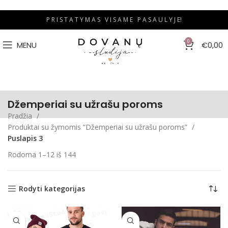
P R I S T A T Y M A S V I S A M E P A S A U L Y J E!
0
MENU
€
0,00
Džemperiai su užrašu poroms
Pradžia
Produktai su žymomis “Džemperiai su užrašu poroms”
Puslapis 3
Rodoma 1–12 iš 144
Rodyti kategorijas