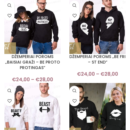
range:
ran
€24,00
€24
through
thro
€28,00
€28
DŽEMPERIAI POROMS
DŽEMPERIAI POROMS „BE FRI
„BAISIAI GRAŽI – BE PROTO
– ST END“
PROTINGAS“
€
24,00
–
€
28,00
Pri
€
24,00
–
€
28,00
Price
ran
range:
€24
€24,00
thro
through
€28
€28,00