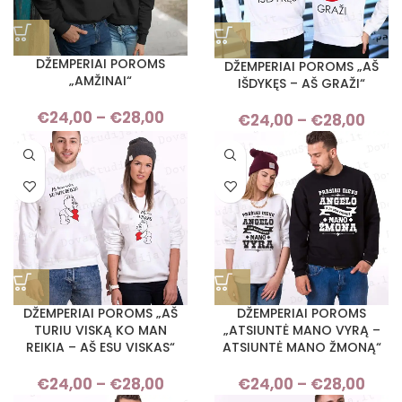
DŽEMPERIAI POROMS
DŽEMPERIAI POROMS „AŠ
„AMŽINAI“
IŠDYKĘS – AŠ GRAŽI“
€
24,00
–
€
28,00
Price
€
24,00
–
€
28,00
Pri
range:
ran
€24,00
€24
through
thro
€28,00
€28
DŽEMPERIAI POROMS „AŠ
DŽEMPERIAI POROMS
TURIU VISKĄ KO MAN
„ATSIUNTĖ MANO VYRĄ –
REIKIA – AŠ ESU VISKAS“
ATSIUNTĖ MANO ŽMONĄ“
€
24,00
–
€
28,00
Price
€
24,00
–
€
28,00
Pri