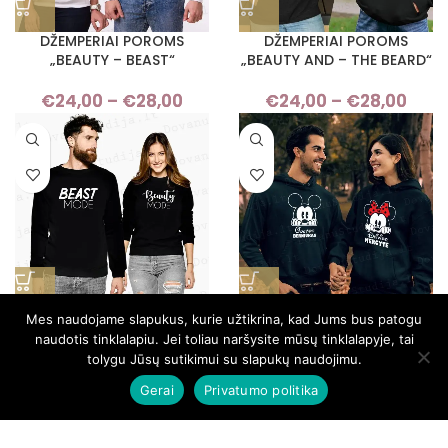
DŽEMPERIAI POROMS
DŽEMPERIAI POROMS
„BEAUTY – BEAST“
„BEAUTY AND – THE BEARD“
€
24,00
–
€
28,00
Price
€
24,00
–
€
28,00
Pri
range:
ran
€24,00
€24
through
thro
€28,00
€28
DŽEMPERIAI POROMS
DŽEMPERIAI POROMS
Mes naudojame slapukus, kurie užtikrina, kad Jums bus patogu
„BEAUTY MODE – BEAST
„BERNIUKAS – MERGYTĖ“
naudotis tinklalapiu. Jei toliau naršysite mūsų tinklalapyje, tai
MODE“
tolygu Jūsų sutikimui su slapukų naudojimu.
€
26,00
–
€
31,00
Pri
Gerai
Privatumo politika
€
24,00
–
€
28,00
Price
ran
range:
€26
€24,00
thro