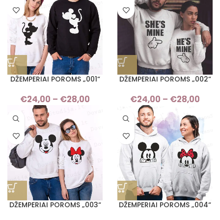
DŽEMPERIAI POROMS „001“
DŽEMPERIAI POROMS „002“
€
24,00
–
€
28,00
Price
€
24,00
–
€
28,00
Pri
range:
ran
€24,00
€24
through
thro
€28,00
€28
DŽEMPERIAI POROMS „003“
DŽEMPERIAI POROMS „004“